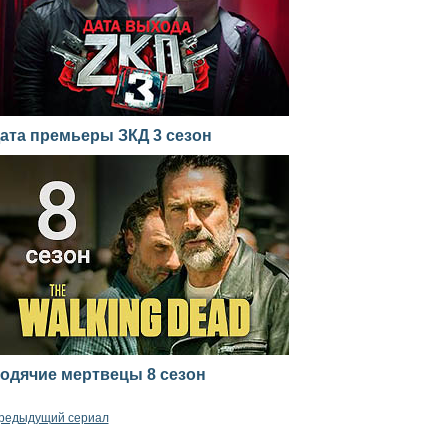
ата премьеры ЗКД 3 сезон
одячие мертвецы 8 сезон
редыдущий сериал