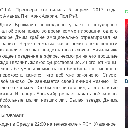
 США. Премьера состоялась 5 апреля 2017 года.
С
х Аманда Пит, Хэнк Азария, Пол Рэй.
 Джим Брокмайр неожиданно узнаёт о регулярных
знал об этом прямо во время комментирования одного
эфире Джим крайне эмоционально отреагировал на
 запись. Через несколько часов ролик с взбешённым
ославляет его как неадекватного клоуна. Начальники
ающее поведение в эфире, несмотря на его прошлые
ужден влачить жалкое существование. У него нет жены,
го лишь безумный комментатор бейсбола со смешного
перекосяк, кажется, что всё уже закончено. Спустя
 всё заново. Он занимается своей личной жизнью. Но
В
о его коньком. Кто бы что ни говорил, а это занятие
жизни. И теперь Брокмайр решает начать всё заново.
ейсбольные матчи низших лиг. Былая звезда Джима
лоне.
А
БРОКМАЙР
дят в Среду в 22:00 на телеканале «IFC». Указанное