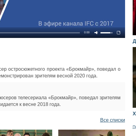
0:00
Д
сер остросюжетного проекта «Брокмайр», поведал о
демонстрирован зрителям весной 2020 года.
дюсеров телесериала «Брокмайр», поведал зрителям
жидается к весне 2018 года.
Х
Все списки
П