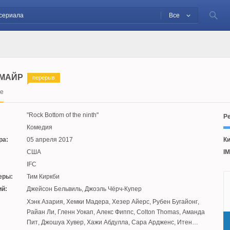
Все
МАЙР
перерыв
re
Rock Bottom of the ninth
Ре
Комедия
ра:
05 апреля 2017
Ки
США
IM
IFC
еры:
Тим Киркби
й:
Джейсон Бельвиль
,
Джоэль Чёрч-Купер
:
Хэнк Азария
,
Хемки Мадера
,
Хезер Айерс
,
Рубен Бугайонг
,
Райан Ли
,
Гленн Уокап
,
Алекс Фиппс
,
Colton Thomas
,
Аманда
Пит
,
Джошуа Хувер
,
Хажи Абдулла
,
Сара Ардженс
,
Итен