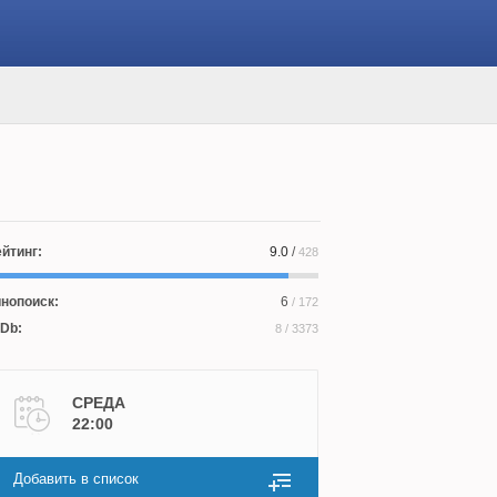
йтинг:
9.0
/
428
нопоиск:
6
/ 172
Db:
8
/ 3373
СРЕДА
22:00
Добавить в список