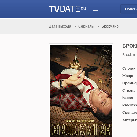
RU
Дата выхода
Сериалы
Брокмайр
БРОК
Brockmi
Слоган:
Жанр:
Премье
Страна:
Канал:
Режисс
Сценари
Актеры