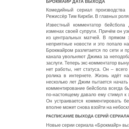
БРОКМАЙР
ДАТА ВЫХОДА
Комедийный сериал производства
Режиссёр Тим Киркби. В главных роля
Известный комментатор бейсбола
изменах своей супруги. Причём он у
из центральных матчей. В прямом 
неприятные новости и это попало на
Брокмайром разлетается по сети и пр
канала увольняют Джима за неподоб
заслуги. Теперь экс-комментатор вын
нет работы, нет статуса. Он – все
ролика в интернете. Жизнь идёт на
несколько лет Джим пытается начать
комментирование бейсбола всегда был
по-настоящему давало ему стимул к 
Он устраивается комментировать б
вполне может снова взойти на небоск
РАСПИСАНИЕ ВЫХОДА СЕРИЙ СЕРИАЛ
Новые серии сериала «Брокмайр» выхо