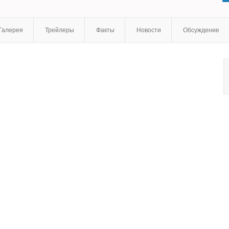
Дэниелс
,
Стив Култер
,
Даисукэ Цудзи
,
Адан Мартин Роча
,
Дестини Лопес
,
Эдрианн Поуп
,
Кэти Финнеран
,
Пол Рэй
Галерея
Трейлеры
Факты
Новости
Обсуждение