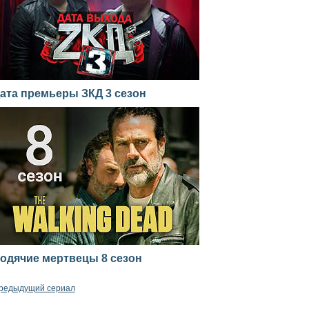
ата премьеры ЗКД 3 сезон
одячие мертвецы 8 сезон
редыдущий сериал