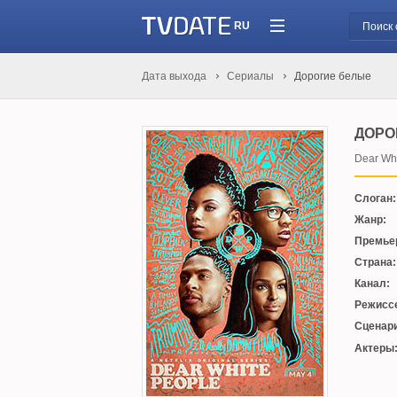
RU
Дата выхода
Сериалы
Дорогие белые
ДОРО
Dear Whi
Слоган:
Жанр:
Премье
Страна:
Канал:
Режисс
Сценари
Актеры