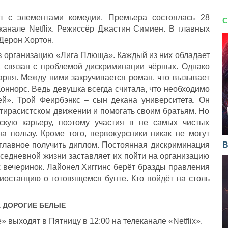
л с элементами комедии. Премьера состоялась 28
С
канале Netflix. Режиссёр Джастин Симиен. В главных
 Дерон Хортон.
в организацию «Лига Плюща». Каждый из них обладает
е, связан с проблемой дискриминации чёрных. Однако
арня. Между ними закручивается роман, что вызывает
оннорс. Ведь девушка всегда считала, что необходимо
ей». Трой Феирбэнкс – сын декана университета. Он
нтирасистском движении и помогать своим братьям. Но
скую карьеру, поэтому участия в не самых чистых
а пользу. Кроме того, первокурсники никак не могут
 главное получить диплом. Постоянная дискриминация
В
овседневной жизни заставляет их пойти на организацию
х вечеринок. Лайонел Хиггинс берёт бразды правления
иостанцию о готовящемся бунте. Кто пойдёт на столь
А
ДОРОГИЕ БЕЛЫЕ
выходят в Пятницу в 12:00 на телеканале «Netflix».