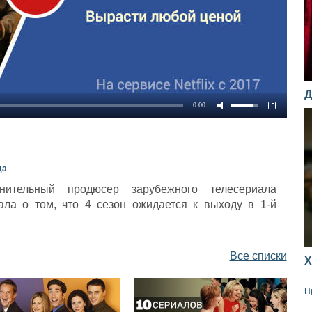
Д
0:00
да
нительный продюсер зарубежного телесериала
ала о том, что 4 сезон ожидается к выходу в 1-й
Все списки
Х
П