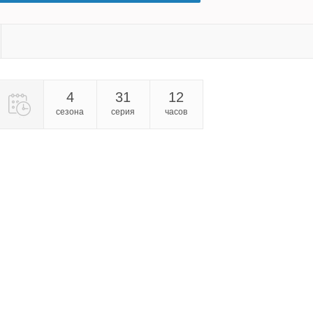
4
31
12
сезона
серия
часов