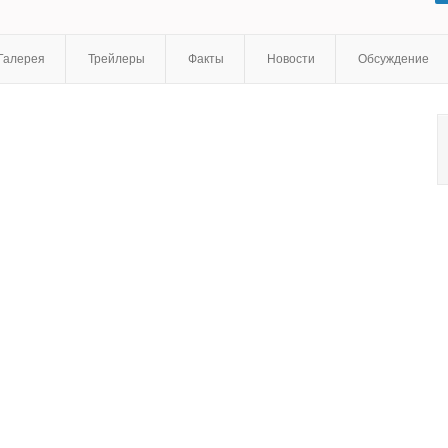
Николас Энтони Рейд
,
Ниа Джервьер
,
Эрих Лэйн
,
Кэйтлин
Карвер
,
Уайатт Нэш
,
Марке Ричардсон
Галерея
Трейлеры
Факты
Новости
Обсуждение