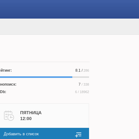
йтинг:
8.1
/
286
нопоиск:
7
/ 338
Db:
6
/ 18962
ПЯТНИЦА
12:00
Добавить в список