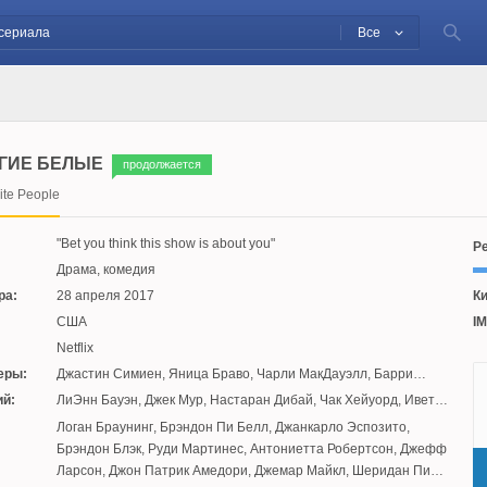
Все
ГИЕ БЕЛЫЕ
продолжается
te People
Bet you think this show is about you
Ре
Драма, комедия
ра:
28 апреля 2017
Ки
США
IM
Netflix
еры:
Джастин Симиен
,
Яница Браво
,
Чарли МакДауэлл
,
Барри
Дженкинс
,
Кевин Брэй
й:
ЛиЭнн Бауэн
,
Джек Мур
,
Настаран Дибай
,
Чак Хейуорд
,
Ивет
Ли Баузер
:
Логан Браунинг
,
Брэндон Пи Белл
,
Джанкарло Эспозито
,
Брэндон Блэк
,
Руди Мартинес
,
Антониетта Робертсон
,
Джефф
Ларсон
,
Джон Патрик Амедори
,
Джемар Майкл
,
Шеридан Пирс
,