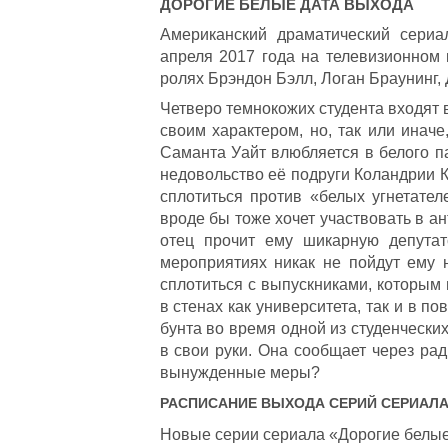
ДОРОГИЕ БЕЛЫЕ
ДАТА ВЫХОДА
Американский драматический сериа
апреля 2017 года на телевизионном 
ролях Брэндон Бэлл, Логан Браунинг,
Четверо темнокожих студента входят 
своим характером, но, так или инач
Саманта Уайт влюбляется в белого п
недовольство её подруги Коландрии К
сплотиться против «белых угнетател
вроде бы тоже хочет участвовать в а
отец прочит ему шикарную депутат
мероприятиях никак не пойдут ему н
сплотиться с выпускниками, которым
в стенах как университета, так и в п
бунта во время одной из студенчески
в свои руки. Она сообщает через рад
вынужденные меры?
РАСПИСАНИЕ ВЫХОДА СЕРИЙ СЕРИАЛ
Новые серии сериала «Дорогие белые» 