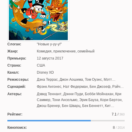
Слоган:
Новые у-уу-у!
Жанр:
Комедия, приключение, семейный
Премьера:
12 августа 2017
Страна:
США
Канал:
Disney XD
Режиссеры:
Дэна Террас
,
Джон Аошима
,
Том Оуэнс
,
Мэтт
Янгберг
Сценарий:
Фрэнк Ангонес
,
Нат Федерман
,
Бен Джозеф
,
Рэйчел
Вайн
,
Коллин Эвансон
,
Роберт Сноу
,
Мэтт Янгберг
Актеры:
Дэвид Теннант
,
Дэнни Пуди
,
Бобби Мойнахан
,
Кри
Саммер
,
Тони Ансельмо
,
Эрик Бауза
,
Кори Бертон
,
Джош Бренер
,
Бен Шварц
,
Бек Беннетт
,
Кит
Фергюсон
,
Сэм Ригел
,
Дженнифер Хейл
,
Кейт
Рейтинг:
7.1
/
360
Микуччи
,
Кимико Гленн
,
Эллисон Дженни
,
Джейсон
Мэрсден
,
Джим Рэш
,
еленис Лейва
,
Кари Уолгрен
Кинопоиск:
8
/ 2014