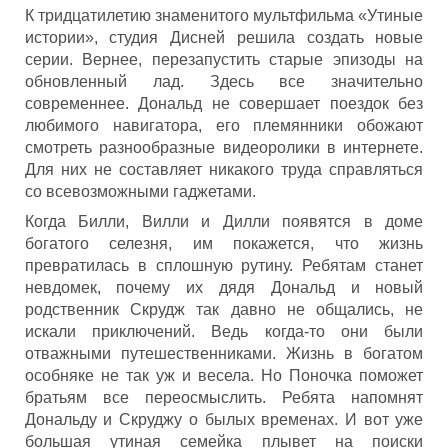
К тридцатилетию знаменитого мультфильма «Утиные
истории», студия Дисней решила создать новые
серии. Вернее, перезапустить старые эпизоды на
обновленный лад. Здесь все значительно
современнее. Дональд не совершает поездок без
любимого навигатора, его племянники обожают
смотреть разнообразные видеоролики в интернете.
Для них не составляет никакого труда справляться
со всевозможными гаджетами.
Когда Билли, Вилли и Дилли появятся в доме
богатого селезня, им покажется, что жизнь
превратилась в сплошную рутину. Ребятам станет
невдомек, почему их дядя Дональд и новый
родственник Скрудж так давно не общались, не
искали приключений. Ведь когда-то они были
отважными путешественниками. Жизнь в богатом
особняке не так уж и весела. Но Поночка поможет
братьям все переосмыслить. Ребята напомнят
Дональду и Скруджу о былых временах. И вот уже
большая утиная семейка плывет на поиски