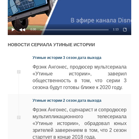
Б.А.Д.Д.И.
1 сезон 10 серия - Копьё
01x10
04.05.2018
Селены
0:00
1:13
1 сезон 9 серия -
01x09
Непокорная вершина
02.12.2017
НОВОСТИ СЕРИАЛА
УТИНЫЕ ИСТОРИИ
Невереста
Утиные истории 3 сезон дата выхода
1 сезон 8 серия - Живые
01x08
28.10.2017
Фрэнк Ангонес, продюсер мультсериала
мумии Тота-Ра
«Утиные истории», заверил
1 сезон 7 серия - Жуткая
общественность в том, что серии 3
01x07
стажировка у Марка
21.10.2017
сезона будут готовы ближе к 2020 году.
Клювса
Утиные истории 2 сезон дата выхода
1 сезон 6 серия - Дом
01x06
14.10.2017
Фрэнк Ангонес, сценарист и сопродюсер
везучего Гусака
мультипликационного телесериала
1 сезон 5 серия -
«Утиные истории», обрадовал юных
01x05
Страшные Терра-
07.10.2017
зрителей заверением в том, что 2 сезон
Фирмиане
стартует в конце 2018 года.