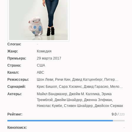
Слоган:
Жанр:
Комедия
Премьера:
29 марта 2017
Страна:
США
Канал:
ABC
Режиссеры:
Шон Леви
,
Ричи Кин
,
Дэвид Катценберг
,
Питер
Лоэр
,
Фред Госс
,
Пол Мерфи
Сценарий:
Крис Бишоп
,
Сара Хэскинс
,
Дэвид Гарасио
,
Мелоди
Делошон
,
Марджи Маджи
,
Эмили Халперн
,
Патрик
Актеры:
Майкл Вандмахер
,
Джейм М. Каллика
,
Эрика
Осборн
,
Дэниэл Либман
Тремблэй
,
Джейм Шнайдер
,
Дженна Элфман
,
Николас Кумбе
,
Стивен Шнайдер
,
Джейсон Сермак
Рейтинг:
9.0
/
220
Кинопоиск: