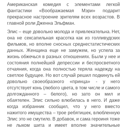
Американская комедия с элементами легкой
фантастики «Воображаемая Мэри» подарит
прекрасное настроение зрителям всех возрастов. В
главной роли Дженна Эльфман.
Элис – еще довольно молода и привлекательна. Нет,
она не сексапильная красотка как из голливудских
фильмов, но вполне сносных среднестатистических
данных. Женщина еще не замужем, но успела за
жизнь обжечься в разных отношениях. Были у нее и
состояния полнейшей депрессии и беспросветного
отчаяния, когда она полностью теряла надежду на
светлое будущее. Но вот случай решил подкинуть ей
довольно своеобразного «принца» - у него
отсутствует конь (любого цвета, в том числе и самого
долгожданного – белого), но зато он мил и
обаятелен. Элис сильно влюбилась в него. И даже
когда избранник сообщил, что у него вместо
нажитого имущества – трое ребятишек, влюбленную
Элис это не смутило. В добавок, и сама героиня тоже
не лыком шита и имеет вполне значительные