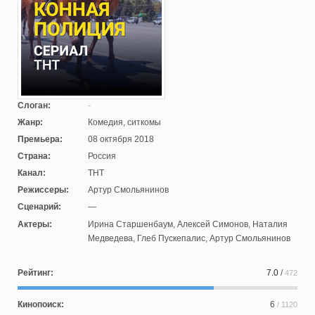
Слоган:
Жанр:
Комедия, ситкомы
Премьера:
08 октября 2018
Страна:
Россия
Канал:
ТНТ
Режиссеры:
Артур Смольянинов
Сценарий:
—
Актеры:
Ирина Старшенбаум
,
Алексей Симонов
,
Наталия
Медведева
,
Глеб Пускепалис
,
Артур Смольянинов
Рейтинг:
7.0
/
472
Кинопоиск:
6
/ 1120