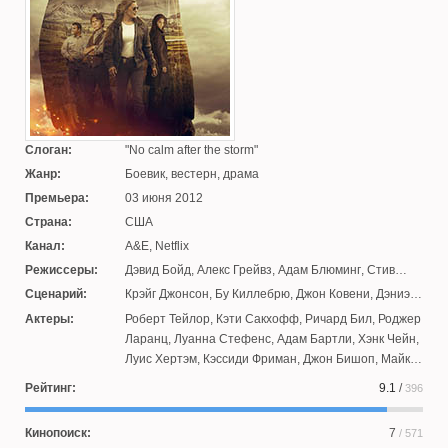
Слоган:
No calm after the storm
Жанр:
Боевик, вестерн, драма
Премьера:
03 июня 2012
Страна:
США
Канал:
A&E, Netflix
Режиссеры:
Дэвид Бойд
,
Алекс Грейвз
,
Адам Блюминг
,
Стив
Робин
,
Майкл Оффер
,
Джеймс М. Муро
,
Питер
Сценарий:
Крэйг Джонсон
,
Бу Киллебрю
,
Джон Ковени
,
Дэниэл
Уэллер
,
Кристофер Чулак
С. Коннолли
,
Хант Болдуин
,
Шери Холман
,
Тони
Актеры:
Роберт Тейлор
,
Кэти Сакхофф
,
Ричард Бил
,
Роджер
Тост
Ларанц
,
Луанна Стефенс
,
Адам Бартли
,
Хэнк Чейн
,
Луис Хертэм
,
Кэссиди Фриман
,
Джон Бишоп
,
Майкл
Мосли
,
Джастин Мур
,
Элли Уокер
,
Грэм Грин
,
Эй
Рейтинг:
9.1
/
396
Мартинез
,
Дерек Филлипс
,
Бэйли Чейз
Кинопоиск:
7
/ 571