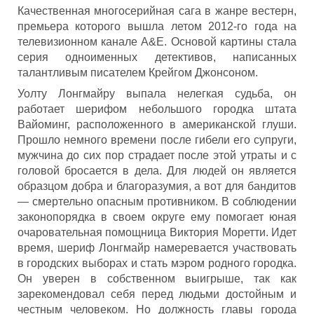
Качественная многосерийная сага в жанре вестерн,
премьера которого вышла летом 2012-го года на
телевизионном канале А&E. Основой картины стала
серия одноименных детективов, написанных
талантливым писателем Крейгом Джонсоном.
Уолту Лонгмайру выпала нелегкая судьба, он
работает шерифом небольшого городка штата
Вайоминг, расположенного в американской глуши.
Прошло немного времени после гибели его супруги,
мужчина до сих пор страдает после этой утраты и с
головой бросается в дела. Для людей он является
образцом добра и благоразумия, а вот для бандитов
— смертельно опасным противником. В соблюдении
законопорядка в своем округе ему помогает юная
очаровательная помощница Виктория Моретти. Идет
время, шериф Лонгмайр намеревается участвовать
в городских выборах и стать мэром родного городка.
Он уверен в собственном выигрыше, так как
зарекомендовал себя перед людьми достойным и
честным человеком. Но должность главы города