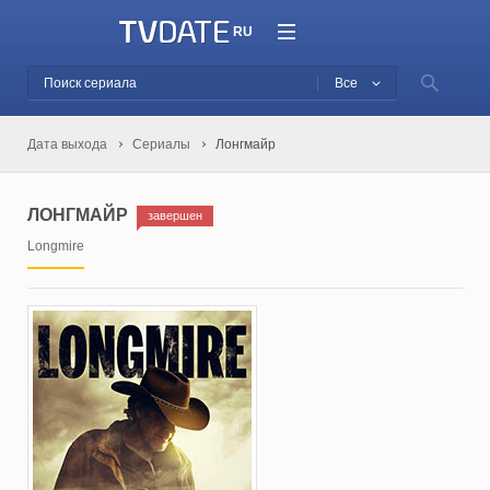
RU
Все
Дата выхода
Сериалы
Лонгмайр
ЛОНГМАЙР
завершен
Longmire