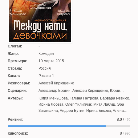
Слоган:
Жанр:
Комедия
Премьера:
10 марта 2015
Страна:
Россия
Канал:
Россия-1
Режиссеры:
Алексей Кирющенко
Сценарий:
Александр Брагин
,
Алексей Кирющенко
,
Юрий
Микуленко
,
Людмила Глушкова
,
Андрей Яковлев
,
Актеры:
Юлия Меньшова
,
Галина Петрова
,
Варвара Ревнюк
,
Дмитрий Козлов
,
Сергей Плотов
,
Дмитрий
Ирина Лосева
,
Олег Филипчик
,
Митя Лабуш
,
Эра
Григоренко
Зиганшина
,
Андрей Бутин
,
Ирина Бякова
,
Алёна
Проданова
,
Павел Белозеров
,
Вероника Агапова
,
Рейтинг:
8.0
/
470
Александр Давыдов
,
Валерий Гаркалин
,
Александр
Шаврин
,
Николай Наркевич
,
Александр Карпов
,
Кинопоиск:
8
/ 990
Наталья Скоморохова
,
Александр Никитин
,