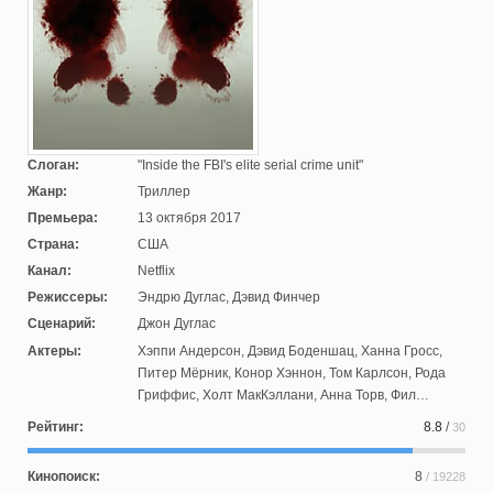
Слоган:
Inside the FBI's elite serial crime unit
Жанр:
Триллер
Премьера:
13 октября 2017
Страна:
США
Канал:
Netflix
Режиссеры:
Эндрю Дуглас
,
Дэвид Финчер
Сценарий:
Джон Дуглас
Актеры:
Хэппи Андерсон
,
Дэвид Боденшац
,
Ханна Гросс
,
Питер Мёрник
,
Конор Хэннон
,
Том Карлсон
,
Рода
Гриффис
,
Холт МакКэллани
,
Анна Торв
,
Фил
Нардоззи
,
Джо Таттл
,
Захари Дэвис Браун
,
Стэйси
Рейтинг:
8.8
/
30
Рока
,
Эри Блиндер
,
Брайан Джиари
,
Камерон
Бриттон
,
Коттер Смит
,
Джонатан Грофф
Кинопоиск:
8
/ 19228