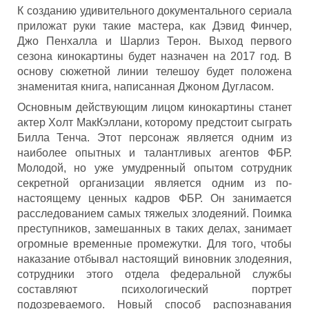
К созданию удивительного документального сериала
приложат руки такие мастера, как Дэвид Финчер,
Джо Пенхалла и Шарлиз Терон. Выход первого
сезона кинокартины будет назначен на 2017 год. В
основу сюжетной линии телешоу будет положена
знаменитая книга, написанная Джоном Дугласом.
Основным действующим лицом кинокартины станет
актер Холт МакКэллани, которому предстоит сыграть
Билла Тенча. Этот персонаж является одним из
наиболее опытных и талантливых агентов ФБР.
Молодой, но уже умудренный опытом сотрудник
секретной организации является одним из по-
настоящему ценных кадров ФБР. Он занимается
расследованием самых тяжелых злодеяний. Поимка
преступников, замешанных в таких делах, занимает
огромные временные промежутки. Для того, чтобы
наказание отбывал настоящий виновник злодеяния,
сотрудники этого отдела федеральной службы
составляют психологический портрет
подозреваемого. Новый способ распознавания