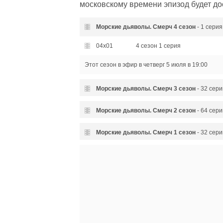
московскому времени эпизод будет дос
Морские дьяволы. Смерч
4 сезон
- 1 серия
04x01
4 сезон 1 серия
Этот сезон в эфир
в четверг 5 июля в 19:00
Морские дьяволы. Смерч
3 сезон
- 32 сери
03x32
3 сезон 32 серия - Космическая
Морские дьяволы. Смерч
2 сезон
- 64 сери
03x31
3 сезон 31 серия - Космическая
02x64
2 сезон 64 серия - Золотой ма
Морские дьяволы. Смерч
1 сезон
- 32 сери
03x30
3 сезон 30 серия - Стройка век
02x63
2 сезон 63 серия - Золотой ма
01x32
1 сезон 32 серия - Спасти вра
03x29
3 сезон 29 серия - Стройка век
02x62
2 сезон 62 серия - Мёртвый го
01x31
1 сезон 31 серия - Предатель
03x28
3 сезон 28 серия - Контрабанд
02x61
2 сезон 61 серия - Мёртвый го
01x30
1 сезон 30 серия - Наживка
03x27
3 сезон 27 серия - Контрабанд
02x60
2 сезон 60 серия - Летний лаге
01x29
1 сезон 29 серия - Глубинная
03x26
3 сезон 26 серия - Балтийский