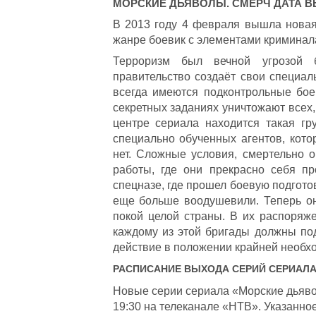
МОРСКИЕ ДЬЯВОЛЫ. СМЕРЧ
ДАТА В
В 2013 году 4 февраля вышла новая
жанре боевик с элементами криминала
Терроризм был вечной угрозой 
правительство создаёт свои специал
всегда имеются подконтрольные бо
секретных заданиях уничтожают всех,
центре сериала находится такая г
специально обученных агентов, кото
нет. Сложные условия, смертельно о
работы, где они прекрасно себя п
спецназе, где прошел боевую подгото
еще больше воодушевили. Теперь о
покой целой страны. В их распоряж
каждому из этой бригады должны под
действие в положении крайней необход
РАСПИСАНИЕ ВЫХОДА СЕРИЙ СЕРИАЛ
Новые серии сериала «Морские дьявол
19:30 на телеканале «НТВ». Указанное