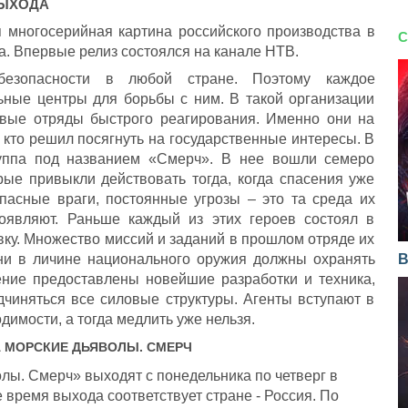
ЫХОДА
 многосерийная картина российского производства в
С
. Впервые релиз состоялся на канале НТВ.
безопасности в любой стране. Поэтому каждое
ьные центры для борьбы с ним. В такой организации
евые отряды быстрого реагирования. Именно они на
 кто решил посягнуть на государственные интересы. В
руппа под названием «Смерч». В нее вошли семеро
рые привыкли действовать тогда, когда спасения уже
пасные враги, постоянные угрозы – это та среда их
роявляют. Раньше каждый из этих героев состоял в
вку. Множество миссий и заданий в прошлом отряде их
ни в личине национального оружия должны охранять
В
ение предоставлены новейшие разработки и техника,
чиняться все силовые структуры. Агенты вступают в
имости, а тогда медлить уже нельзя.
А
МОРСКИЕ ДЬЯВОЛЫ. СМЕРЧ
ы. Смерч» выходят с понедельника по четверг в
 время выхода соответствует стране - Россия. По