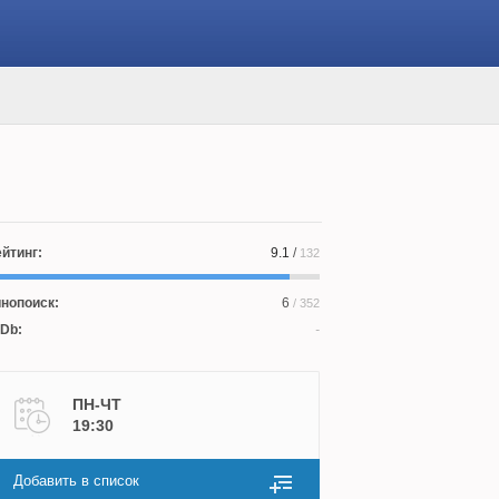
йтинг:
9.1
/
132
нопоиск:
6
/ 352
Db:
ПН-ЧТ
19:30
Добавить в список