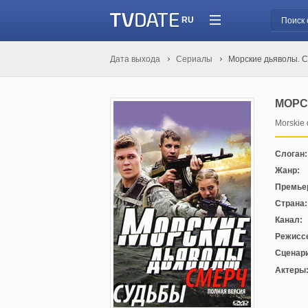
RU
Дата выхода
Сериалы
Морские дьяволы. 
МОРС
Morskie 
Слоган:
Жанр:
Премье
Страна:
Канал:
Режисс
Сценари
Актеры