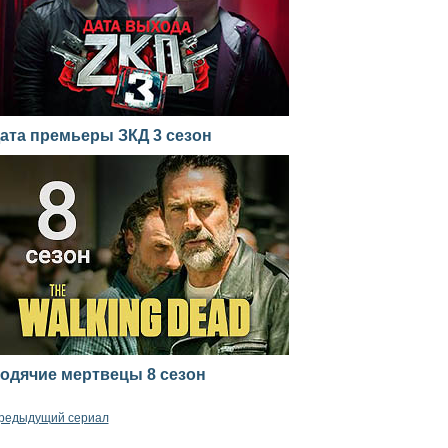
ата премьеры ЗКД 3 сезон
одячие мертвецы 8 сезон
редыдущий сериал