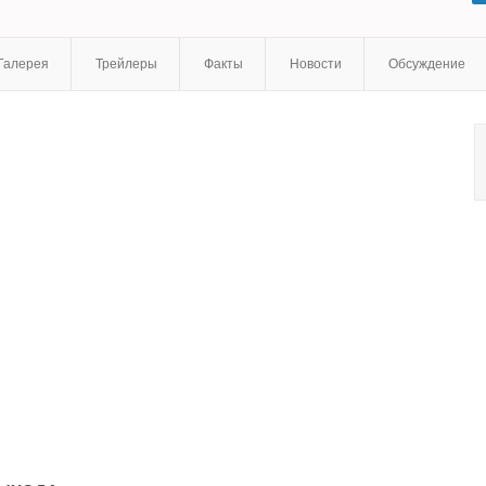
Воробьёв
,
Евгений Добряков
,
Виталий Кравченко
,
Дмитрий
Соловьев
,
Сергей Маркеев
,
Сергей Панин
,
Михаил Елисеев
,
Анатолий Журавлев
,
Владимир Ярош
,
Руслан Лукьянов
Галерея
Трейлеры
Факты
Новости
Обсуждение