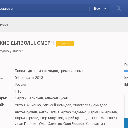
Все
Смерч
КИЕ ДЬЯВОЛЫ. СМЕРЧ
перерыв
dyavoly smerch
Ре
Боевик, детектив, комедия, криминальные
ра:
04 февраля 2013
Ки
Россия
IM
НТВ
еры:
Сергей Васильев
,
Алексей Гусев
й:
Антон Зинченко
,
Алексей Демидов
,
Анастасия Демидова
:
Антон Гуляев
,
Антон Пулит
,
Артур Федынко
,
Дарья Циберкина
,
Дарья Юргенс
,
Егор Капустин
,
Юрий Кузнецов
,
Олег Малышев
,
Иван Паршин
,
Олег Хамитов
,
Олег Чернов
,
Константин