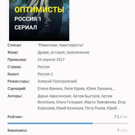
Слоган:
Романтики. Авантюристы
Жанр:
Драма, история, приключение
Премьера:
24 апреля 2017
Страна:
Россия
Канал:
Россия-1
Режиссеры:
Алексей Попогребский
Сценарий:
Елена Ванина
,
Лили Идова
,
Юлия Лукшина
,
Евгений Морозов
,
Михаил Идов
,
Михаил Шприц
Актеры:
Дарья Авратинская
,
Артем Быстров
,
Артем
Волобуев
,
Ольга Голуцкая
,
Марта Тимофеева
,
Егор
Корешков
,
Юрий Кузнецов
,
Петр Рыков
,
Юрий
Уткин
,
Александр Лебедев
,
Евгений Бойцов
,
Рейтинг:
7.1
/
382
Евгений Потапенко
,
Евгений Сафронов
,
Евгения
Брик
,
Андрей Москвичев
,
Анатолий Белый
,
Максим
Кинопоиск:
7
/ 914
Виторган
,
Екатерина Шумакова
,
Маргарита Адаева
,