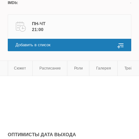
IMDb:
Риналь Мухаметов
ПН-ЧТ
21:00
Добавить в список
Сюжет
Расписание
Роли
Галерея
Трейле
ОПТИМИСТЫ
ДАТА ВЫХОДА