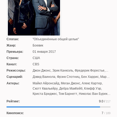
Слоган:
Объединённые общей целью
Жанр:
Боевик
Премьера:
01 января 2017
Страна:
США
Канал:
CBS
Режиссеры:
Джон Джонс
,
Эрик Канюэль
,
Фредерик Форестье
,
Джеймс Дженн
,
Лоранс Катриан
,
Франсуа Вель
Сценарий:
Дэвид Ваинола
,
Фрэнк Спотниц
,
Бен Харрис
,
Марк
Грег
,
Сара Додд
,
Бен Шиффер
,
Рэйчел Поле
Актеры:
Майкл Айронсайд
,
Меган Джонс
,
Алекс Картер
,
Скотт Квальейру
,
Дебра МакКейб
,
Клифф Уэр
,
Криста Бриджес
,
Том Барнетт
,
Николас Ван Бурек
,
Сара Грин
,
Эмма де Кон
,
Стив Кьюмин
,
Далтон
Рейтинг:
9.0
/
217
Дерек
,
Назнин Контрактор
,
Сэверн Томпсон
,
Риша
Нанда
,
Люк Робертс
,
Ким Робертс
,
Дженесса Грант
,
Кинопоиск:
7
/ 189
Анна Хопкинс