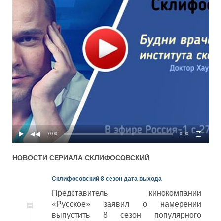
04x04
4 сезон 4 серия
07.04.2015
03x05
3 сезон 5 серия
15.04.2014
02x06
2 сезон 6 серия
02.04.2013
01x07
1 сезон 7 серия
26.09.2012
04x03
4 сезон 3 серия
07.04.2015
03x04
3 сезон 4 серия
15.04.2014
02x05
2 сезон 5 серия
02.04.2013
01x06
1 сезон 6 серия
26.09.2012
04x02
4 сезон 2 серия
06.04.2015
03x03
3 сезон 3 серия
14.04.2014
02x04
2 сезон 4 серия
01.04.2013
01x05
1 сезон 5 серия
25.09.2012
04x01
4 сезон 1 серия
06.04.2015
03x02
3 сезон 2 серия
14.04.2014
02x03
2 сезон 3 серия
01.04.2013
01x04
1 сезон 4 серия
25.09.2012
03x01
3 сезон 1 серия
14.04.2014
02x02
2 сезон 2 серия
01.04.2013
01x03
1 сезон 3 серия
24.09.2012
02x01
2 сезон 1 серия
01.04.2013
01x02
1 сезон 2 серия
24.09.2012
01x01
1 сезон 1 серия
24.09.2012
0:00
0:00
НОВОСТИ СЕРИАЛА
СКЛИФОСОВСКИЙ
Склифосовский 8 сезон дата выхода
Представитель кинокомпании
«Русское» заявил о намерении
выпустить 8 сезон популярного