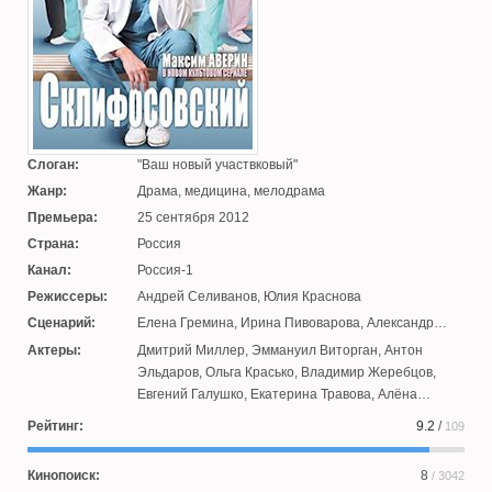
Слоган:
Ваш новый участвковый
Жанр:
Драма, медицина, мелодрама
Премьера:
25 сентября 2012
Страна:
Россия
Канал:
Россия-1
Режиссеры:
Андрей Селиванов
,
Юлия Краснова
Сценарий:
Елена Гремина
,
Ирина Пивоварова
,
Александр
Вартанов
,
Анна Графкова
,
Сергей Калужанов
,
Олег
Актеры:
Дмитрий Миллер
,
Эммануил Виторган
,
Антон
Маловичко
,
Юсуп Разыков
Эльдаров
,
Ольга Красько
,
Владимир Жеребцов
,
Евгений Галушко
,
Екатерина Травова
,
Алёна
Яковлева
,
Ольга Павловец
,
Максим Аверин
Рейтинг:
9.2
/
109
Кинопоиск:
8
/ 3042