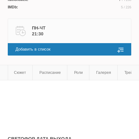
Максим Важов
,
Татьяна Клюкина
,
Екатерина
IMDb:
5
/ 226
Архарова
,
Ксения Непотребная
ПН-ЧТ
21:30
Добавить в список
Сюжет
Расписание
Роли
Галерея
Трейле
СВЕТОФОР
ДАТА ВЫХОДА