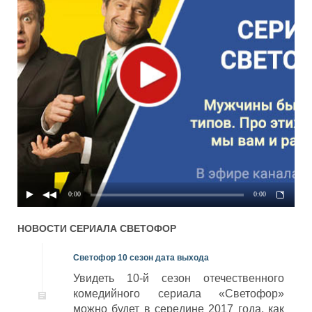
03x01
3 сезон 1 серия
14.11.2011
02x02
2 сезон 2 серия
09.08.2011
01x03
1 сезон 3 серия
30.03.2011
02x01
2 сезон 1 серия
08.08.2011
01x02
1 сезон 2 серия
29.03.2011
01x01
1 сезон 1 серия
28.03.2011
0:00
0:00
НОВОСТИ СЕРИАЛА
СВЕТОФОР
Светофор 10 сезон дата выхода
Увидеть 10-й сезон отечественного
комедийного сериала «Светофор»
можно будет в середине 2017 года, как