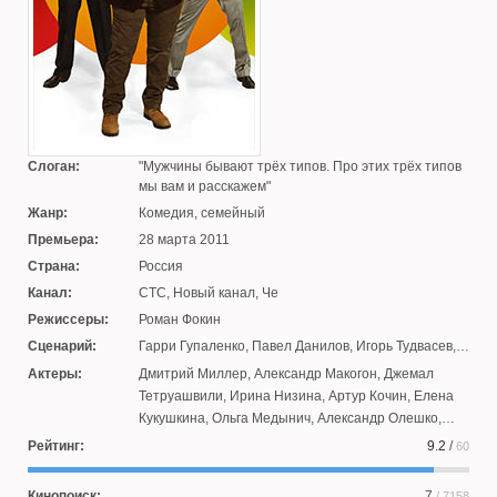
Слоган:
Мужчины бывают трёх типов. Про этих трёх типов
мы вам и расскажем
Жанр:
Комедия, семейный
Премьера:
28 марта 2011
Страна:
Россия
Канал:
СТС, Новый канал, Че
Режиссеры:
Роман Фокин
Сценарий:
Гарри Гупаленко
,
Павел Данилов
,
Игорь Тудвасев
,
Константин Иванов
,
Василий Земзюлин
,
Андрей
Актеры:
Дмитрий Миллер
,
Александр Макогон
,
Джемал
Дерьков
,
Андрей Канойко
,
Димитрий Ян
Тетруашвили
,
Ирина Низина
,
Артур Кочин
,
Елена
Кукушкина
,
Ольга Медынич
,
Александр Олешко
,
Анастасия Клюева
,
Анна Барсукова
,
Юлия
Рейтинг:
9.2
/
60
Железняк
,
Евгений Мундум
,
Евгения Каверау
,
Сергей Лобынцев
,
Андрей Щукин
,
Олег Комаров
,
Кинопоиск:
7
/ 7158