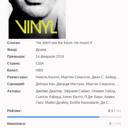
Слоган:
He didn't see the future. He heard it
Жанр:
Драма
Премьера:
14 февраля 2016
Страна:
США
Канал:
HBO
Режиссеры:
Николь Кэссел
,
Мартин Скорсезе
,
Джон С. Бейрд
,
С.Дж. Кларксон
,
Аллен Култер
,
Питер Соллетт
,
Сценарий:
Дебора Кан
,
Джордж Мастрас
,
Мартин Скорсезе
,
Марк Романек
,
Карл Франклин
Теренс Уинтер
,
Майкл Митник
,
Дэвид Мэтьюз
,
Мик
Актеры:
Джеймс Джаггер
,
Эфраим Сайкес
,
Оливия Уайлд
,
Джаггер
,
Джонатан Троппер
,
Карл Капоторто
,
Эрин
Сьюзэн Хэйард
,
Алекс Бенто
,
П.Дж. Бирн
,
Армен
Крессида Уилсон
Гаро
,
Майкл Дрэйер
,
Бобби Каннавале
,
Дж.С.
МакКензи
,
Белль Смит
,
Джуно Темпл
,
Макс Казелла
,
Рейтинг:
8.1
/
384
Бо Дитл
,
Джей Клэйц
,
Рэй Романо
,
Джейсон Коттл
,
Гриффин Ньюман
,
Пол Бен-Виктор
,
Ато Эссонда
,
Кинопоиск:
8
/ 2790
Биргитта Йорт Сёренсен
,
Джек Куэйд
,
Энни Пэррис