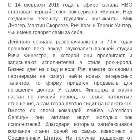
С 14 февраля 2016 года в эфире канала HBO
стартовал первый сезон рок-сериала «Винил». Над
созданием телешоу трудились музыканты Мик
Джагер, Мартин Скорсезе, Рич Коэн и Теренс Уинтер,
чьи имена говорят сами за себя.
Действия сериала разворачиваются в 70-х годах
прошлого века вокруг звукозаписывающей студии
Ричи Финестра, в которой они продвигают и
записывают исполнителей в стиле рок-н-ролл.
Бизнес идет на спад и если Рич вместе со своими
партнерами не смогут найти новых интересных
талантов, то фирму придется продавать для
погашения долгов. У самого Финестра в жизни
настал не лучший период, в семье натянутые
отношения, а сам глава плотно сидит на наркотиках.
Вместе со своей командой лейбла «American
Century» они активно ищут молодых рок
исполнителей, благодаря которым загибающаяся
компания станет одной из самых известных в
Соединенных Штатах. Не получив поддержки от