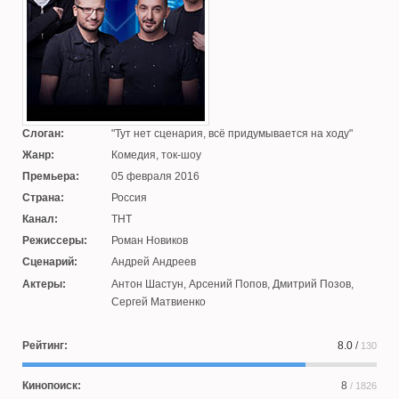
Слоган:
Тут нет сценария, всё придумывается на ходу
Жанр:
Комедия, ток-шоу
Премьера:
05 февраля 2016
Страна:
Россия
Канал:
ТНТ
Режиссеры:
Роман Новиков
Сценарий:
Андрей Андреев
Актеры:
Антон Шастун
,
Арсений Попов
,
Дмитрий Позов
,
Сергей Матвиенко
Рейтинг:
8.0
/
130
Кинопоиск:
8
/ 1826