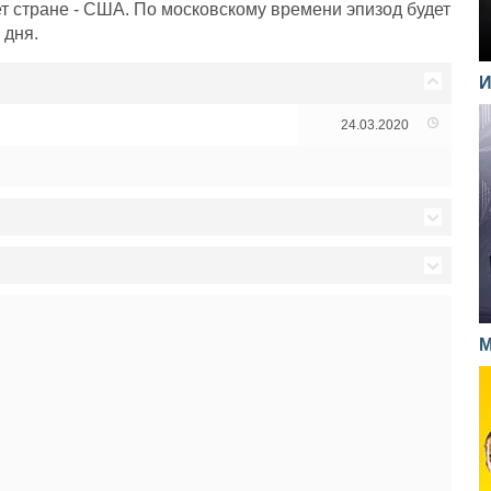
т стране - США. По московскому времени эпизод будет
 дня.
И
24.03.2020
13.05.2019
06.05.2019
синеву?
07.02.2018
М
29.04.2019
31.01.2018
артр
22.04.2019
24.01.2018
д Богом
15.04.2019
калеке
17.01.2018
08.04.2019
тво цепей
10.01.2018