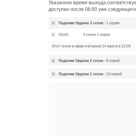
Указанное время выхода соответствуе
доступен после 06:00 уже следующего
Падение Ордена
3 сезон
- 1 серия
03x01
3 сезон 1 серия
Этот сезон в эфир
в вторник 24 марта в 22:00
Падение Ордена
2 сезон
- 8 серий
02x08
2 сезон 8 серия
Падение Ордена
1 сезон
- 10 серий
02x07
2 сезон 7 серия
01x10
1 сезон 10 серия - Ты видишь 
02x06
2 сезон 6 серия
01x09
1 сезон 9 серия - Да будет так
02x05
2 сезон 5 серия - Дорога на Ш
01x08
1 сезон 8 серия - IV
02x04
2 сезон 4 серия - Равны пере
01x07
1 сезон 7 серия - Уж точно не 
02x03
2 сезон 3 серия - Вера
01x06
1 сезон 6 серия - Паломничес