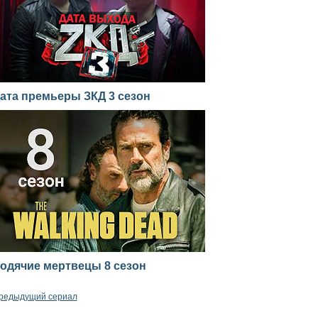
ата премьеры ЗКД 3 сезон
одячие мертвецы 8 сезон
редыдущий сериал