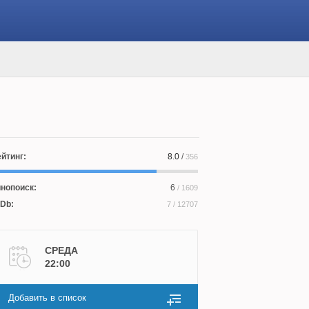
йтинг:
8.0
/
356
нопоиск:
6
/ 1609
Db:
7
/ 12707
СРЕДА
22:00
Добавить в список