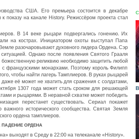
оизводства США. Его премьера состоится в декабре
С
 к показу на канале History. Режиссёром проекта стал
иеров. В 14 веке рыцари подвергались гонению. Их
гали на кострах. Инициатором охоты выступал Папа
 Земле разочаровывают духовного лидера Ордена. Сэр
 ситуацией. Однако после появления Святого Грааля
у божественную реликвию необходимо защитить любой
 с французскими монархами. Поэтому король Филипп
того, чтобы найти лагерь Тамплиеров. В руках рыцарей
даже её может не хватить для сражения с солдатами,
октября 1307 года может стать сроком для решающей
В
тами и рыцарями. В неравной схватке может победить
анизация перестанет существовать. Сериал покажет
о важного исторического сообщества. Святая Земля
ского ордена тамплиеров.
А
ПАДЕНИЕ ОРДЕНА
» выходят в Среду в 22:00 на телеканале «History».