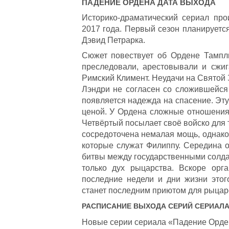
ПАДЕНИЕ ОРДЕНА
ДАТА ВЫХОДА
Историко-драматический сериал пр
2017 года. Первый сезон планируется
Дэвид Петрарка.
Сюжет повествует об Ордене Тампл
преследовали, арестовывали и сжи
Римский Климент. Неудачи на Святой
Лэндри не согласен со сложившейся
появляется надежда на спасение. Эт
ценой. У Ордена сложные отношения
Четвёртый посылает своё войско для 
сосредоточена немалая мощь, однако 
которые служат Филиппу. Середина 
битвы между государственными солда
только дух рыцарства. Вскоре орг
последние недели и дни жизни этог
станет последним приютом для рыцар
РАСПИСАНИЕ ВЫХОДА СЕРИЙ СЕРИАЛ
Новые серии сериала «Падение Ордена