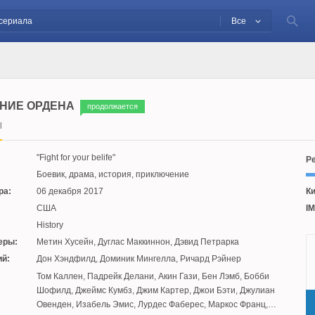
Все
НИЕ ОРДЕНА
продолжается
l
Fight for your belife
Ре
Боевик, драма, история, приключение
ра:
06 декабря 2017
Ки
США
IM
History
еры:
Метин Хусейн
,
Дуглас Маккиннон
,
Дэвид Петрарка
й:
Дон Хэндфилд
,
Доминик Мингелла
,
Ричард Рэйнер
:
Том Каллен
,
Падрейк Делани
,
Акин Гази
,
Бен Лэмб
,
Бобби
Шофилд
,
Джеймс Кумбз
,
Джим Картер
,
Джои Бэти
,
Джулиан
Овенден
,
Изабель Эмис
,
Лурдес Фаберес
,
Маркос Франц
,