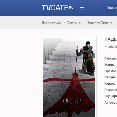
RU
Дата выхода
Сериалы
Падение Ордена
ПАДЕ
Knightfal
Слоган:
Жанр:
Премье
Страна:
Канал:
Режисс
Сценари
Актеры