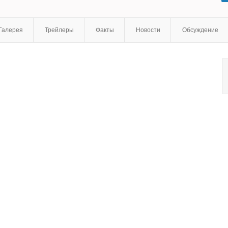
Оливия Росс
,
Райан Ерли
,
Сабрина Бартлетт
,
Саймон
Мерреллс
,
Сэм Хэзелдайн
,
Томас Кумбз
,
Ченгиз Дервис
,
Эдвард Борн
,
Энрике Арсе
Галерея
Трейлеры
Факты
Новости
Обсуждение