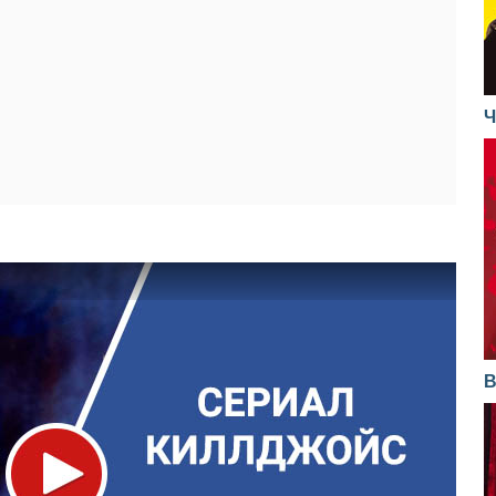
17.07.2017
с родителями
29.07.2016
сть
24.07.2015
14.07.2017
22.07.2016
ме
17.07.2015
07.07.2017
15.07.2016
Ч
10.07.2015
30.06.2017
й Уэстерли
08.07.2016
03.07.2015
тоящая девушка
04.07.2016
га-Пойнта
26.06.2015
19.06.2015
В