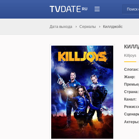
RU
Дата выхода
Сериалы
Киллджойс
КИЛЛ
Killjoys
Слоган:
Жанр:
Премье
Страна:
Канал:
Режисс
Сценари
Актеры