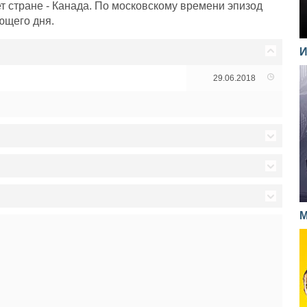
т стране - Канада. По московскому времени эпизод
ющего дня.
И
29.06.2018
01.09.2017
25.08.2017
ь друзей и оказывать влияние на людей
02.09.2016
М
18.08.2017
ой, Джонни
26.08.2016
бегания
21.08.2015
07.08.2017
ллический монах
19.08.2016
й Хлайен
14.08.2015
04.08.2017
 форме сердца
12.08.2016
07.08.2015
28.07.2017
си
05.08.2016
ока-пока
31.07.2015