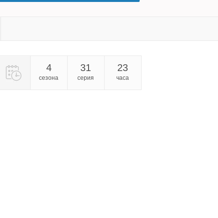
4
31
23
сезона
серия
часа