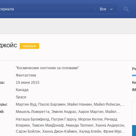
Все
ДЖОЙС
перерыв
Космические охотники за головами
Ре
Фантастика
ра:
19 июня 2015
Ки
Канада
IM
Space
еры:
Мартин Вуд
,
Паоло Барзмен
,
Майкл Нанкин
,
Майкл Робисан
,
Питер Стеббингс
,
Грант Харви
,
Кен Джиротти
,
Крис Грисмер
й:
Мишель Ловеретта
,
Эмили Андрас
,
Аарон Мартин
,
Майкл
Фостер
,
Джереми Боксен
,
Эннмари Морайс
,
Адам Бэркен
:
Наташа Бромфилд
,
Патрик Гэрроу
,
Морган Келли
,
Ричард
Кларкин
,
Тамсен МакДонаф
,
Аманда Таппинг
,
Ханна Андерсон
,
Сарэн Бойлэн
,
Ханна Джон-Кэймен
,
Халид Клейн
,
Фрэнк Мур
,