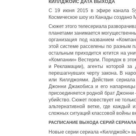
КИЛЛДЖОЙС
ДАТА ВЫХОДА
С 19 июня 2015 в эфире канала Sy
Космическое шоу из Канады создано 
Сюжет этого телесериала разворачива
планетами занимается могущественный
организация под названием «Компан
этой системе расселены по разным пл
остальным приходится ютится на ун
«Компании» Вестерли. Порядок в эт
и Рекламации), агенты которой за
перешагнувших черту закона. В на
или Киллджоями. Действия сериала
Джонни Джакобиса и его напарницы
присоединяется родной брат Джонни –
убийство. Сюжет повествует не только
альтернативной ветке, где каждый 
сложных ситуаций классовой войны в
РАСПИСАНИЕ ВЫХОДА СЕРИЙ СЕРИАЛ
Новые серии сериала «Киллджойс» вых