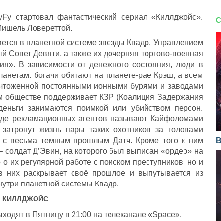
Fy стартовал фантастический сериал «Киллджойс».
С
Мишель Ловереттой.
ется в планетной системе звезды Квадр. Управлением
 Совет Девяти, а также их дочерняя торгово-военная
ия». В зависимости от денежного состояния, люди в
анетам: богачи обитают на планете-рае Крэш, а всем
ичтоженной постоянными ионными бурями и заводами
ом обществе поддерживает КЗР (Коалиция Задержания
 деньги занимаются поимкой или убийством персон,
роде рекламационных агентов называют Кайфоломами
 затронут жизнь пары таких охотников за головами
 с весьма темным прошлым Датч. Кроме того к ним
В
 солдат Д’Эвин, на которого был выписан «ордер» на
 о их регулярной работе с поиском преступников, но и
из них раскрывает своё прошлое и выпутывается из
нутри планетной системы Квадр.
А
КИЛЛДЖОЙС
одят в Пятницу в 21:00 на телеканале «Space».