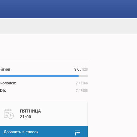
йтинг:
9.0
/
528
нопоиск:
7
/ 1166
Db:
7
/ 7988
ПЯТНИЦА
21:00
Добавить в список