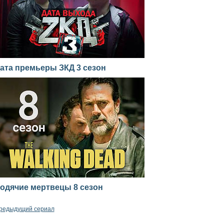
ата премьеры ЗКД 3 сезон
одячие мертвецы 8 сезон
редыдущий сериал