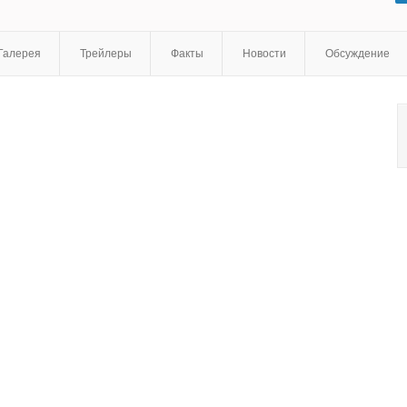
Мэйко Нгуйен
,
Данка Сцепанович
,
Аарон Эшмор
,
Майк Тайрел
,
Нора МакЛеллан
,
Сара Пауэр
,
Иэн Трейси
,
Шон Баек
,
Кайл
Митчелл
,
Дмитрий Чеповецкий
,
Люк МакФарлейн
,
Джамилла
Галерея
Трейлеры
Факты
Новости
Обсуждение
Росс
,
Том Эллисон
,
Джейсон Госби
,
Майя Лоу
,
Кеон
Мохаджери
,
Марк Спаркс
,
Джеймисон Крэмер
,
Ава Лаферрье
,
Роб Стюарт