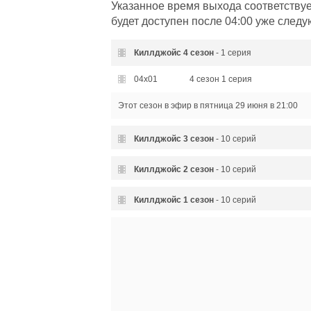
Указанное время выхода соответствуе
будет доступен после 04:00 уже следу
Киллджойс
4 сезон
- 1 серия
04x01
4 сезон 1 серия
Этот сезон в эфир
в пятница 29 июня в 21:00
Киллджойс
3 сезон
- 10 серий
03x10
3 сезон 10 серия
Киллджойс
2 сезон
- 10 серий
03x09
3 сезон 9 серия
02x10
2 сезон 10 серия - Как убиват
Киллджойс
1 сезон
- 10 серий
03x08
3 сезон 8 серия
02x09
2 сезон 9 серия - Будь паиньк
01x10
1 сезон 10 серия - Скорость у
03x07
3 сезон 7 серия
02x08
2 сезон 8 серия - Цельномета
01x09
1 сезон 9 серия - Враждебны
03x06
3 сезон 6 серия
02x07
2 сезон 7 серия - Шкатулка в
01x08
1 сезон 8 серия - Идет дождь
03x05
3 сезон 5 серия
02x06
2 сезон 6 серия - Я люблю Лю
01x07
1 сезон 7 серия - Чмок-чмок, п