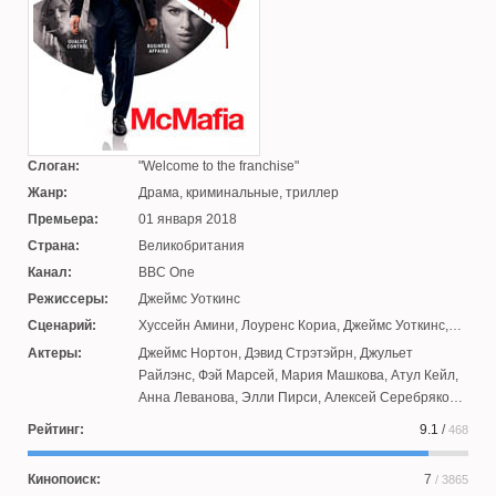
Слоган:
Welcome to the franchise
Жанр:
Драма, криминальные, триллер
Премьера:
01 января 2018
Страна:
Великобритания
Канал:
BBC One
Режиссеры:
Джеймс Уоткинс
Сценарий:
Хуссейн Амини
,
Лоуренс Кориа
,
Джеймс Уоткинс
,
Дэвид Фарр
,
Миша Гленни
Актеры:
Джеймс Нортон
,
Дэвид Стрэтэйрн
,
Джульет
Райлэнс
,
Фэй Марсей
,
Мария Машкова
,
Атул Кейл
,
Анна Леванова
,
Элли Пирси
,
Алексей Серебряков
,
Мераб Нинидзе
,
Юваль Шарф
,
Клиффорд Сэмюэл
,
Рейтинг:
9.1
/
468
Мария Шукшина
,
Кайу Блат
,
Софья Лебедева
,
Кирилл Пирогов
,
Кеми-Бо Джейкобс
,
Ошри Коэн
,
Кинопоиск:
7
/ 3865
Нина Виолич
,
Карел Роден