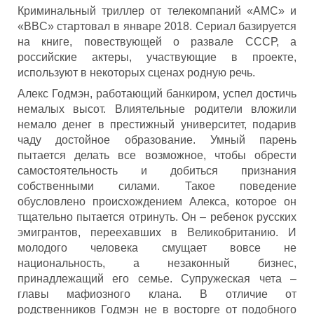
Криминальный триллер от телекомпаний «AMC» и
«BBC» стартовал в январе 2018. Сериал базируется
на книге, повествующей о развале СССР, а
российские актеры, участвующие в проекте,
используют в некоторых сценах родную речь.
Алекс Годмэн, работающий банкиром, успел достичь
немалых высот. Влиятельные родители вложили
немало денег в престижный университет, подарив
чаду достойное образование. Умный парень
пытается делать все возможное, чтобы обрести
самостоятельность и добиться признания
собственными силами. Такое поведение
обусловлено происхождением Алекса, которое он
тщательно пытается отринуть. Он – ребенок русских
эмигрантов, переехавших в Великобританию. И
молодого человека смущает вовсе не
национальность, а незаконный бизнес,
принадлежащий его семье. Супружеская чета –
главы мафиозного клана. В отличие от
родственников Годмэн не в восторге от подобного