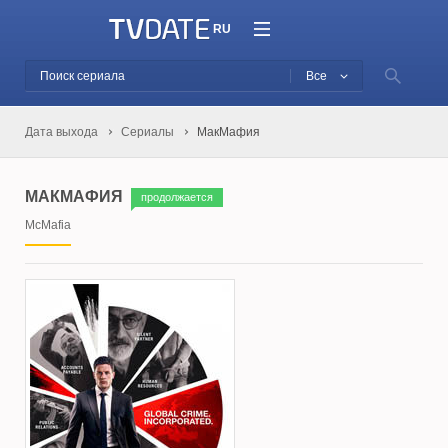
RU
Все
Дата выхода
Сериалы
МакМафия
МАКМАФИЯ
продолжается
McMafia