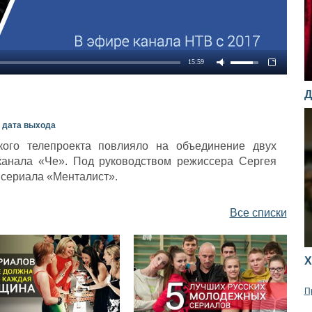
15:59
Д
н дата выхода
кого телепроекта повлияло на объединение двух
канала «Че». Под руководством режиссера Сергея
 сериала «Менталист».
Все списки
Х
П