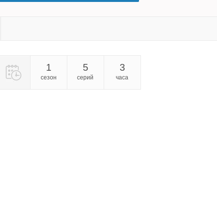
1
5
3
сезон
серий
часа