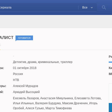
Все
АЛИСТ
готовится
t
Ре
Детектив, драма, криминальные, триллер
ра:
01 октября 2018
Ки
Россия
IM
НТВ
еры:
Алексей Мурадов
й:
Аркадий Высоцкий
:
Ехезкель Лазаров
,
Анастасия Микульчина
,
Елизавета Лотова
,
Илья Ильиных
,
Валерия Бурдужа
,
Максим Драченин
,
Игорь
Оробей
,
Алеся Гузько
,
Марта Тимофеева