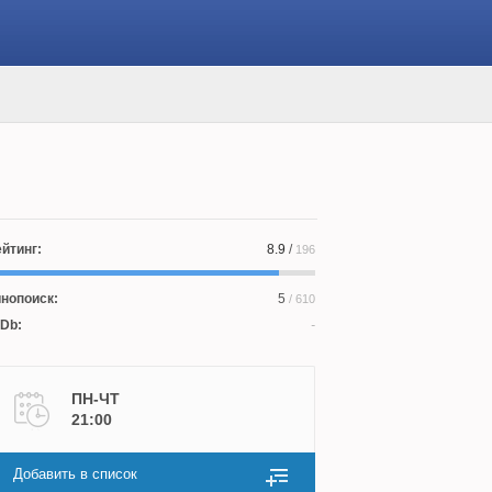
йтинг:
8.9
/
196
нопоиск:
5
/ 610
Db:
ПН-ЧТ
21:00
Добавить в список