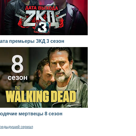
ата премьеры ЗКД 3 сезон
одячие мертвецы 8 сезон
редыдущий сериал