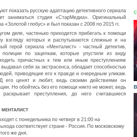
уют показать русскую адаптацию детективного сериала
С
ет заниматься студия «СтарМедиа». Оригинальный
 «Золотой глобус» и был показан с 2008 по 2015 гг.
угом деле, частенько приходится прибегать к помощи
му взгляду которых и распутываются сложные и на
ный герой сериала «Менталист» - частный детектив,
 полиции по зацепкам, которые упустили из виду
аходить причастных к тем или иным преступлениям
выдавал себя за экстрасенса, обладает способностью
юдей, приводящие его к правде и очередным уликам.
Д его ценят и любят, ведь своими действиями он
ции. Но обойтись без его помощи никто не может, ведь
В
 раскрывает преступления, до него считавшиеся
А
МЕНТАЛИСТ
одят с понедельника по четверг в 21:00 на
ыхода соответствует стране - Россия. По московскому
того же дня.