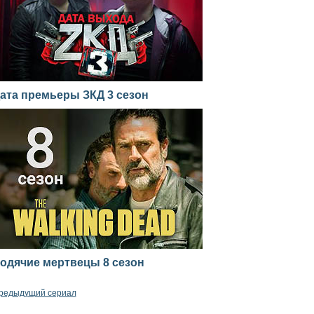
ата премьеры ЗКД 3 сезон
одячие мертвецы 8 сезон
редыдущий сериал