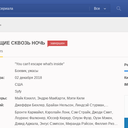
Все
ь
ЩИЕ СКВОЗЬ НОЧЬ
завершен
rs
You can't escape what's inside
Ре
Боевик, ужасы
ра:
02 декабря 2018
Ки
США
IM
Syfy
еры:
Майк Кэхилл
,
Эндрю МакКарти
,
Мэгги Кили
й:
Джеффри Бюхлер
,
Брайан Нельсон
,
Линдсэй Стурман
,
Джордж Р.Р. Мартин
:
Бронте Кармайкл
,
Кэролайн Лонк
,
Сэм Страйк
,
Джоди Смит
,
Лоуренс Фалконер
,
Юссеф Керкур
,
Олуэн Фуэр
,
Оуэн Мэкен
,
Дэвид Аджала
,
Энгус Сэмпсон
,
Миранда Рэйсон
,
Филлип Риз
,