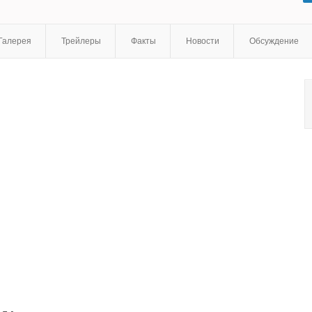
Майя Эшет
,
Брайан Ф. О’Бирн
,
Гретхен Мол
Галерея
Трейлеры
Факты
Новости
Обсуждение