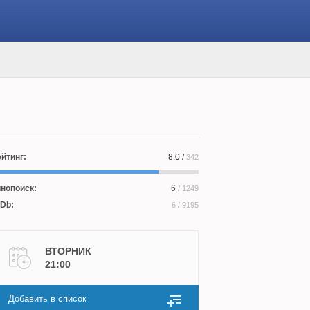
йтинг:
8.0
/
342
нопоиск:
6
/ 1249
Db:
6
/ 9195
ВТОРНИК
21:00
Добавить в список