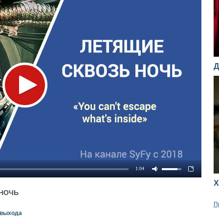
Д
1:04
Х
НОЧЬ
П
 выхода