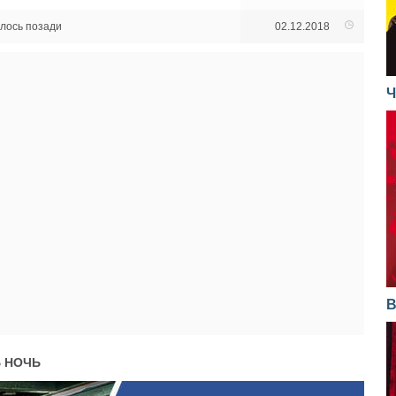
алось позади
02.12.2018
Ч
В
 НОЧЬ