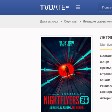
RU
Дата выхода
Сериалы
Летящие сквозь ноч
ЛЕТЯ
Nightflye
Слоган:
Жанр:
Премье
Страна:
Канал:
Режисс
Сценари
Актеры