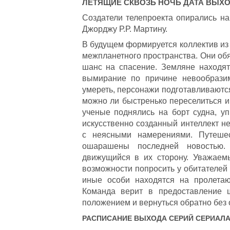
ЛЕТЯЩИЕ СКВОЗЬ НОЧЬ
ДАТА ВЫХ
Создатели телепроекта опирались н
Джорджу Р.Р. Мартину.
В будущем формируется коллектив из
межпланетного пространства. Они об
шанс на спасение. Земляне находят
вымирание по причине невообразим
умереть, персонажи подготавливаются
можно ли быстренько переселиться и
ученые поднялись на борт судна, у
искусственно созданный интеллект н
с неясными намерениями. Путешес
ошарашены последней новостью. 
движущийся в их сторону. Уважаем
возможности попросить у обитателей 
иные особи находятся на пролетаю
Команда верит в предоставление 
положением и вернуться обратно без
РАСПИСАНИЕ ВЫХОДА СЕРИЙ СЕРИАЛ