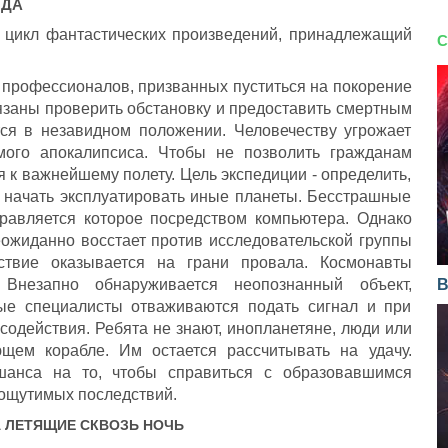
ОДА
а цикл фантастических произведений, принадлежащий
С
 профессионалов, призванных пуститься на покорение
язаны проверить обстановку и предоставить смертным
ся в незавидном положении. Человечеству угрожает
ого апокалипсиса. Чтобы не позволить гражданам
 к важнейшему полету. Цель экспедиции - определить,
 начать эксплуатировать иные планеты. Бесстрашные
правляется которое посредством компьютера. Однако
еожиданно восстает против исследовательской группы
твие оказывается на грани провала. Космонавты
Внезапно обнаруживается неопознанный объект,
В
ые специалисты отваживаются подать сигнал и при
содействия. Ребята не знают, инопланетяне, люди или
щем корабле. Им остается рассчитывать на удачу.
шанса на то, чтобы справиться с образовавшимся
 ощутимых последствий.
А
ЛЕТЯЩИЕ СКВОЗЬ НОЧЬ