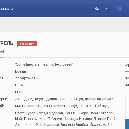
Все
ТРЕЛЫ
завершен
red
Some lines are meant to be crossed
Ре
Боевик
ра:
22 марта 2017
Ки
США
IM
FOX
еры:
Джон Дэвид Коулз
,
Джина Принс-Байтвуд
,
Джонатан Демме
,
Кейси Леммонс
,
Эми Канаан Манн
,
Энтони Хемингуэй
й:
Мик Бетанкорт
,
Джина Принс-Байтвуд
,
Регги Рок Байтвуд
,
Марисса Джо Церар
,
Кристофер Ли Байтвуд
:
Бретт Купер
,
Джоди Мэдисон
,
Бобби Эйкерс
,
Чари Катрелл
,
Майк Пневски
,
Крис Т. Адамс
,
Иоланда Инглиш
,
Джонни Прайс
,
Дженнифер-Ребел Форнье
,
Брэндон Брейси
,
Йоханс Майлс
,