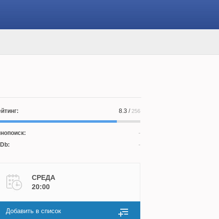
йтинг:
8.3
/
256
нопоиск:
Db:
СРЕДА
20:00
Добавить в список