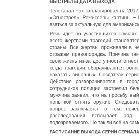
ВЫСТРЕЛЫ
ДАТА ВЫХОДА
Телеканал Fox запланировал на 2017
«Огнестрел». Режиссёры картины −
взяться за актуальную для американс
Речь идёт об участившихся случаях
всего жертвами трагедий становятс
страны. Все жертвы проживали в н
стражам правопорядка. Причина так
свою жизнь из-за доступности огнес
когда трагедии оборачиваются вол
наказать виновных. Создатели сери
Действие разворачивается в гор
сотрудников полиции застрелил бе
мужчина заявил, что на просьбу вы
попыткой отнять оружие. Следоват
вопрос заключается в том, поче
расследования всплывает ряд ф
подозреваемого. Но так ли всё на са
РАСПИСАНИЕ ВЫХОДА СЕРИЙ СЕРИАЛ