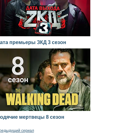
ата премьеры ЗКД 3 сезон
одячие мертвецы 8 сезон
редыдущий сериал