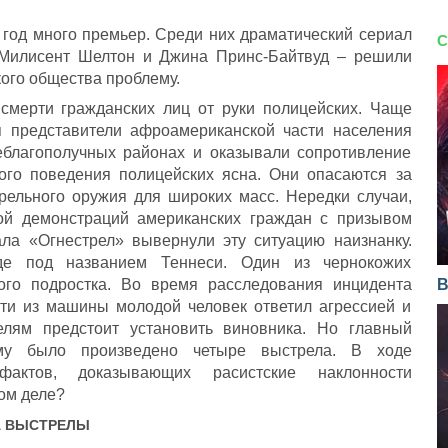
 год много премьер. Среди них драматический сериал
С
 Милисент Шелтон и Джина Принс-Байтвуд – решили
кого общества проблему.
 смерти гражданских лиц от руки полицейских. Чаще
я представители афроамериканской части населения
еблагополучных районах и оказывали сопротивление
ого поведения полицейских ясна. Они опасаются за
трельного оружия для широких масс. Нередки случаи,
ной демонстраций американских граждан с призывом
ала «Огнестрел» вывернули эту ситуацию наизнанку.
оде под названием Теннеси. Один из чернокожих
лого подростка. Во время расследования инцидента
В
йти из машины молодой человек ответил агрессией и
елям предстоит установить виновника. Но главный
му было произведено четыре выстрела. В ходе
актов, доказывающих расистские наклонности
мом деле?
А
ВЫСТРЕЛЫ