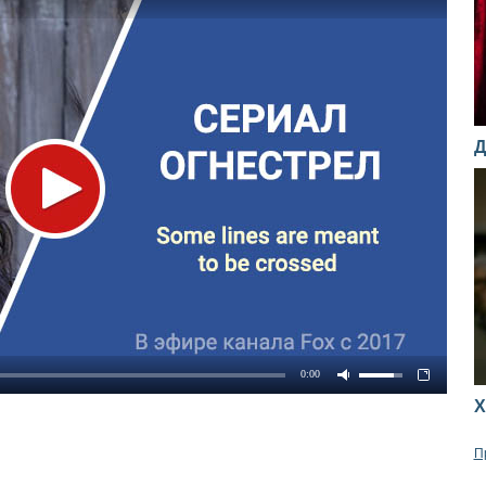
Д
0:00
Х
П