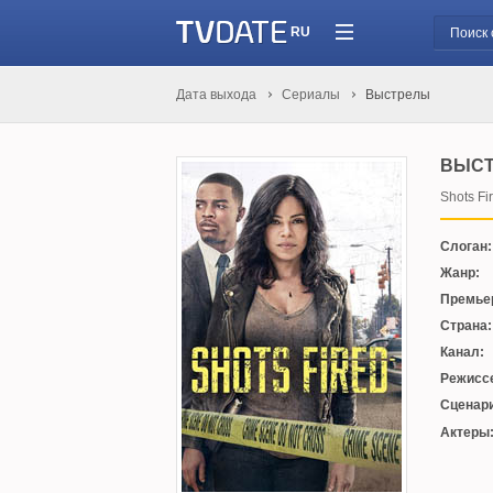
RU
Дата выхода
Сериалы
Выстрелы
ВЫС
Shots Fi
Слоган:
Жанр:
Премье
Страна:
Канал:
Режисс
Сценари
Актеры