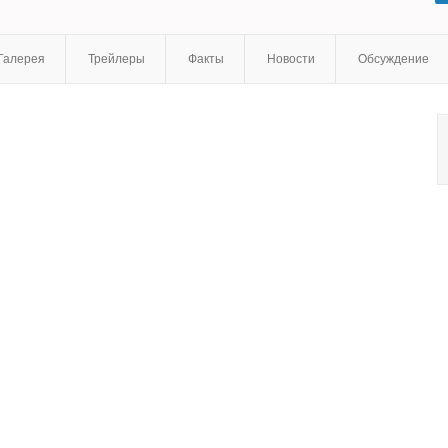
Мелисса Иствуд
,
Кай Дэвис
,
Оливия Додсон
Галерея
Трейлеры
Факты
Новости
Обсуждение