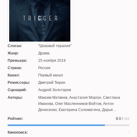
Слоган:
Шоковой терапия
Жанр:
Драма
Премьера:
25 ноября 2019
Страна:
Россия
Канал:
Первый канал
Режиссеры:
Дмитрий Тюрин
Сценарий:
Андрей Золотарев
Актеры:
Максим Матвеев
,
Анастасия Моргун
,
Светлана
Иванова
,
Олег Масленников-Войтов
,
Антон
Денисенко
,
Екатерина Соломатина
,
Дарья
Буткеева
,
Роман Маякин
,
Артём Губин
,
Зураб
Рейтинг:
8.0
/
394
Миминошвили
,
Дмитрий Янышевский
,
Владислав
Тирон
,
Виктория Маслова
,
Маруся Пестунова
Кинопоиск: