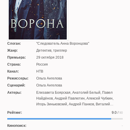
Слоган:
Следователь Анна Воронцова
Жанр:
Детектив, триллер
Премьера:
29 октября 2018
Страна:
Россия
Канал:
НТВ
Режиссеры:
Ольга Ангелова
Сценарий:
Ольга Ангелова
Актеры:
Елизавета Боярская
,
Анатолий Белый
,
Павел
Найдёнов
,
Андрей Павлютин
,
Алексей Чубкин
,
Игорь Зиньковский
,
Андрей Панков
,
Виталий
Пьянов
,
Екатерина Попова
,
Денис Шленков
,
Антон
Рейтинг:
9.0
/
90
Сычев
,
Михаил Сакулин
,
Александр Конев
,
Евгений
Волошин
,
Сергей Четвертков
,
Вячеслав Григорьев
,
Кинопоиск:
Юрий Ковалев