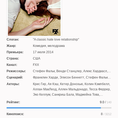
Слоган:
A classic hate love relationship
Жанр:
Комедия, мелодрама
Премьера:
17 июля 2014
Страна:
США
Канал:
FXX
Режиссеры:
Стефен Фальк
,
Венди Станцлер
,
Алекс Хардкасл
,
Мэтт Шекман
Сценарий:
Франклин Харди
,
Элисон Беннетт
,
Стефен Фальк
,
Ева Андерсон
Актеры:
Крис Гир
,
Ая Кэш
,
Кетер Донохью
,
Колин Кэмпбелл
,
Аллан МакЛеод
,
Аллен Мальдонадо
,
Тесса Феррер
,
Эко Келлум
,
Санкриш Бала
,
Маджейна Това
,
Даррел Бритт-Гибсон
,
Десмин Боргес
,
Стивен
Рейтинг:
9.0
/
140
Шнайдер
,
Стефани Кортни
,
Брэндон Майкал Смит
,
Уинстон Стори
,
Джиовонни Семуэлс
,
Тодд Роберт
Кинопоиск:
8
/ 3212
Андерсон
,
Джанет Вэрни
,
Коллетт Вульф
,
Шэйн