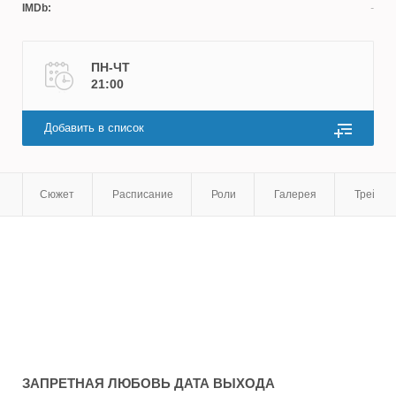
IMDb:
Александр Сергеев
,
Рита Дьяченкова
,
Наталья
Унгард
ПН-ЧТ
21:00
Добавить в список
Сюжет
Расписание
Роли
Галерея
Трейле
ЗАПРЕТНАЯ ЛЮБОВЬ
ДАТА ВЫХОДА