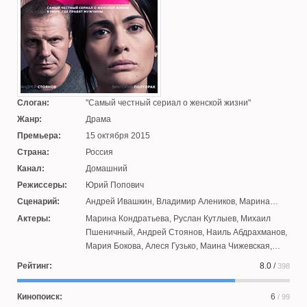
Слоган:
Самый честный сериал о женской жизни
Жанр:
Драма
Премьера:
15 октября 2015
Страна:
Россия
Канал:
Домашний
Режиссеры:
Юрий Попович
Сценарий:
Андрей Ивашкин
,
Владимир Алеников
,
Марина
Сочинская
Актеры:
Марина Кондратьева
,
Руслан Кутлыев
,
Михаил
Пшеничный
,
Андрей Стоянов
,
Наиль Абдрахманов
,
Мария Бокова
,
Алеся Гузько
,
Маина Чижевская
,
Татьяна Андреева
,
Егор Вадов
,
Лора Резникова
,
Рейтинг:
8.0
/
398
Екатерина Захарова
,
Владимир Демидов
,
Виктория
Полторак
,
Дмитрий Подадаев
,
Дмитрий Смирнов
,
Кинопоиск:
6
/ 99
Александр Дуда
,
Александр Кондратенко
,