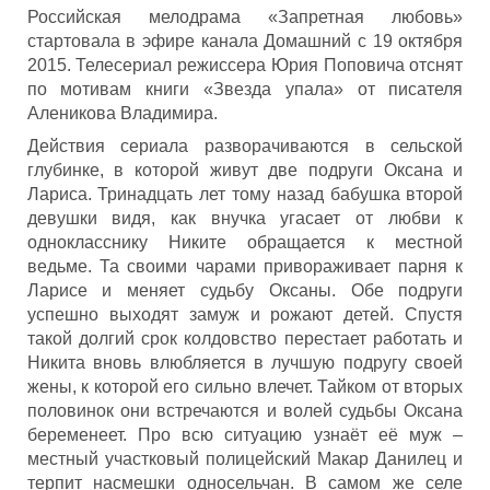
Российская мелодрама «Запретная любовь»
стартовала в эфире канала Домашний с 19 октября
2015. Телесериал режиссера Юрия Поповича отснят
по мотивам книги «Звезда упала» от писателя
Аленикова Владимира.
Действия сериала разворачиваются в сельской
глубинке, в которой живут две подруги Оксана и
Лариса. Тринадцать лет тому назад бабушка второй
девушки видя, как внучка угасает от любви к
однокласснику Никите обращается к местной
ведьме. Та своими чарами привораживает парня к
Ларисе и меняет судьбу Оксаны. Обе подруги
успешно выходят замуж и рожают детей. Спустя
такой долгий срок колдовство перестает работать и
Никита вновь влюбляется в лучшую подругу своей
жены, к которой его сильно влечет. Тайком от вторых
половинок они встречаются и волей судьбы Оксана
беременеет. Про всю ситуацию узнаёт её муж –
местный участковый полицейский Макар Данилец и
терпит насмешки односельчан. В самом же селе