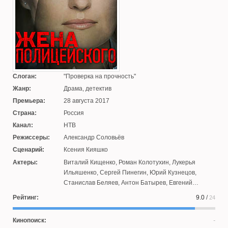
Слоган:
Проверка на прочность
Жанр:
Драма, детектив
Премьера:
28 августа 2017
Страна:
Россия
Канал:
НТВ
Режиссеры:
Александр Соловьёв
Сценарий:
Ксения Кияшко
Актеры:
Виталий Кищенко
,
Роман Колотухин
,
Лукерья
Ильяшенко
,
Сергей Пинегин
,
Юрий Кузнецов
,
Станислав Беляев
,
Антон Батырев
,
Евгений
Потапенко
,
Юлия Соломатина
,
Сергей Калашников
,
Рейтинг:
9.0
/
24
Михаил Куряев
,
Евгений Зеленский
,
Владимир
Бадов
,
Ольга Виниченко
,
Сергей Удовик
,
Михаил
Кинопоиск:
Станкевич
,
Вера Тарасова